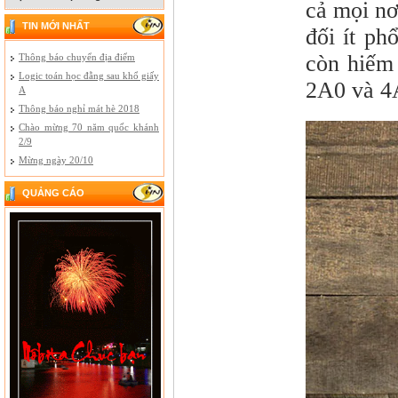
cả mọi nơ
TIN MỚI NHẤT
đối ít ph
còn hiếm 
Thông báo chuyển địa điểm
Logic toán học đằng sau khổ giấy
2A0 và 4
A
Thông báo nghỉ mát hè 2018
Chào mừng 70 năm quốc khánh
2/9
Mừng ngày 20/10
QUẢNG CÁO