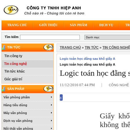
TRANG CHỦ
GIỚI THIỆU
SẢN PHẨM
DỊCH VỤ
TR
Tìm kiếm
TIN TỨC
TRANG CHỦ
»
TIN TỨC
»
TIN CÔNG NGH
Tin công ty
Logic toán học đằng sau khổ giấy A
Tin công nghệ
Logic toán học đằng sau khổ giấy A
Logic toán học đằng 
Tin tức khác
Góc giải trí
11/12/2016 07:44 PM
|
CÔNG NGHỆ
SẢN PHẨM
Văn phòng phẩm
8
Hàng tiêu dùng
Máy văn phòng
Giấy khổ
Dịch vụ văn phòng
không thể
Nội thất văn phòng