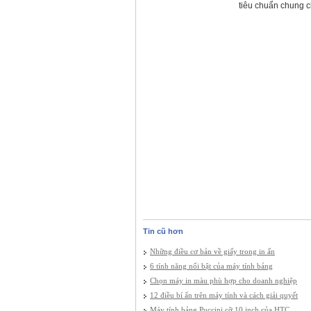
tiêu chuẩn chung ch
Tin cũ hơn
Những điều cơ bản về giấy trong in ấn
6 tính năng nổi bật của máy tính bảng
Chọn máy in màu phù hợp cho doanh nghiệp
12 điều bí ẩn trên máy tính và cách giải quyết
Máy tính bảng Puccini cỡ 10 inch của HTC