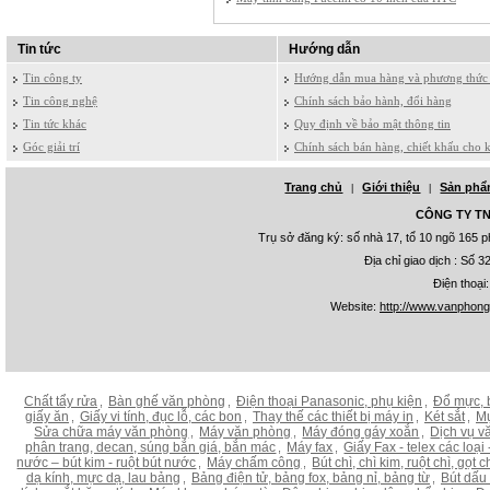
Tin tức
Hướng dẫn
Tin công ty
Hướng dẫn mua hàng và phương thức 
Tin công nghệ
Chính sách bảo hành, đổi hàng
Tin tức khác
Quy định về bảo mật thông tin
Góc giải trí
Chính sách bán hàng, chiết khấu cho 
Trang chủ
Giới thiệu
Sản ph
|
|
CÔNG TY TNH
Trụ sở đăng ký: số nhà 17, tổ 10 ngõ 165
Địa chỉ giao dịch : Số
Điện thoại
Website:
http://www.vanphon
Chất tẩy rửa
Bàn ghế văn phòng
Điện thoại Panasonic, phụ kiện
Đổ mực, 
,
,
,
giấy ăn
Giấy vi tính, đục lỗ, các bon
Thay thế các thiết bị máy in
Két sắt
Mự
,
,
,
,
Sửa chữa máy văn phòng
Máy văn phòng
Máy đóng gáy xoắn
Dịch vụ v
,
,
,
phân trang, decan, súng bắn giá, bắn mác
Máy fax
Giấy Fax - telex các loại -
,
,
nước – bút kim - ruột bút nước
Máy chấm công
Bút chì, chì kim, ruột chì, gọt
,
,
dạ kính, mực dạ, lau bảng
Bảng điện tử, bảng fox, bảng nỉ, bảng từ
Bút dấu
,
,