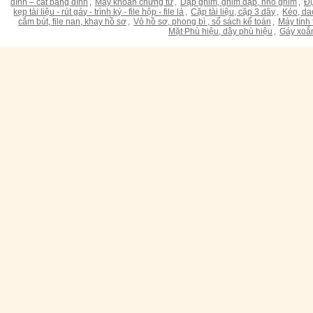
dính – cắt băng dính
Máy khoan chứng từ
Dập ghim, ghim dập, nhổ ghim
Đụ
,
,
,
kẹp tài liệu - rút gáy - trình ký - file hộp - file lá
Cặp tài liệu, cặp 3 dây
Kéo, da
,
,
cắm bút, file nan, khay hồ sơ
Vỏ hồ sơ, phong bì , sổ sách kế toán
Máy tính 
,
,
Mặt Phù hiệu, dây phù hiệu
Gáy xoắ
,