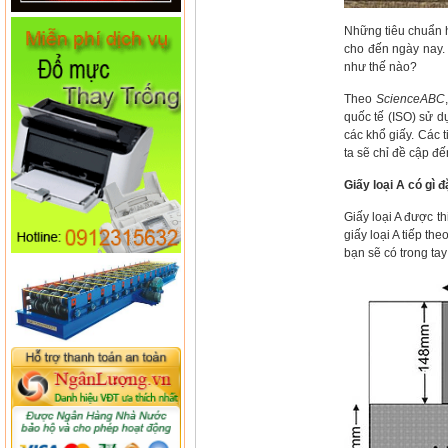
Những tiêu chuẩn hó
cho đến ngày nay. 
như thế nào?
Theo
ScienceABC
quốc tế (ISO) sử d
các khổ giấy. Các t
ta sẽ chỉ đề cập đế
Giấy loại A có gì đ
Giấy loại A được t
giấy loại A tiếp th
bạn sẽ có trong tay