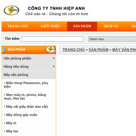
TRANG CHỦ
GIỚI THIỆU
SẢN PHẨM
DỊCH VỤ
TR
Tìm kiếm
SẢN PHẨM
TRANG CHỦ
»
SẢN PHẨM
»
MÁY VĂN P
Văn phòng phẩm
Hàng tiêu dùng
Máy văn phòng
› Điện thoại Panasonic, phụ
kiện
› Mực máy in, photo, băng
mực, film fax
› Máy cắt giấy (bàn dao cắt)
› Máy đóng gáy xoắn
› Máy in
› Máy fax