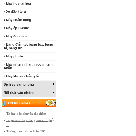
› Máy hủy tài liệu
› Xe đẩy hàng
› Máy chấm công
› Máy ép Plastic
› Máy đếm tiền
› Bảng điện tử, bảng fox, bảng
nỉ, bảng từ
› Máy photo
› Máy in tem nhãn, mực in tem
nhãn
› Máy khoan chứng từ
Dịch vụ văn phòng
Nội thất văn phòng
TIN MỚI NHẤT
Thông báo chuyển địa điểm
Logic toán học đằng sau khổ giấy
A
Thông báo nghỉ mát hè 2018