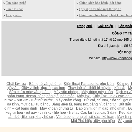
Tin công nghệ
Chính sách bảo hành, đổi hàng
Tin tức khác
Quy định về bảo mật thông tin
Góc giải trí
Chính sách bán hàng, chiết khấu cho 
Trang chủ
Giới thiệu
Sản ph
|
|
CÔNG TY TNH
Trụ sở đăng ký: số nhà 17, tổ 10 ngõ 165
Địa chỉ giao dịch : Số
Điện thoại
Website:
http://www.vanphon
Chất tẩy rửa
Bàn ghế văn phòng
Điện thoại Panasonic, phụ kiện
Đổ mực, 
,
,
,
giấy ăn
Giấy vi tính, đục lỗ, các bon
Thay thế các thiết bị máy in
Két sắt
Mự
,
,
,
,
Sửa chữa máy văn phòng
Máy văn phòng
Máy đóng gáy xoắn
Dịch vụ v
,
,
,
phân trang, decan, súng bắn giá, bắn mác
Máy fax
Giấy Fax - telex các loại -
,
,
nước – bút kim - ruột bút nước
Máy chấm công
Bút chì, chì kim, ruột chì, gọt
,
,
dạ kính, mực dạ, lau bảng
Bảng điện tử, bảng fox, bảng nỉ, bảng từ
Bút dấu
,
,
dính – cắt băng dính
Máy khoan chứng từ
Dập ghim, ghim dập, nhổ ghim
Đụ
,
,
,
kẹp tài liệu - rút gáy - trình ký - file hộp - file lá
Cặp tài liệu, cặp 3 dây
Kéo, da
,
,
cắm bút, file nan, khay hồ sơ
Vỏ hồ sơ, phong bì , sổ sách kế toán
Máy tính 
,
,
Mặt Phù hiệu, dây phù hiệu
Gáy xoắ
,