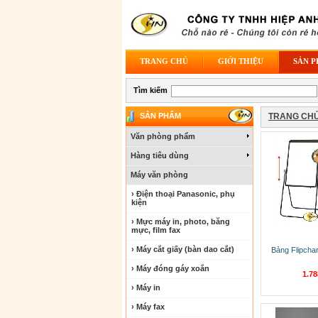
TRANG CHỦ
GIỚI THIỆU
SẢN 
Tìm kiếm
SẢN PHẨM
TRANG CH
Văn phòng phẩm
Hàng tiêu dùng
Máy văn phòng
› Điện thoại Panasonic, phụ
kiện
› Mực máy in, photo, băng
mực, film fax
› Máy cắt giấy (bàn dao cắt)
Bảng Flipcha
› Máy đóng gáy xoắn
1.7
› Máy in
› Máy fax