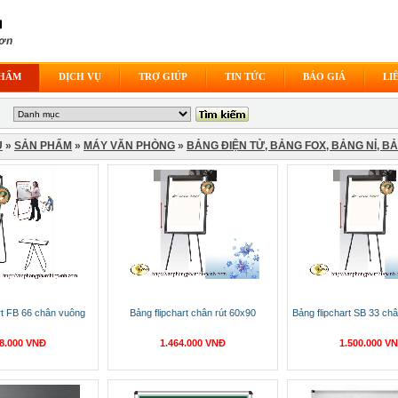
PHẨM
DỊCH VỤ
TRỢ GIÚP
TIN TỨC
BÁO GIÁ
LI
Ủ
»
SẢN PHẨM
»
MÁY VĂN PHÒNG
»
BẢNG ĐIỆN TỬ, BẢNG FOX, BẢNG NỈ, B
rt FB 66 chân vuông
Bảng flipchart chân rút 60x90
Bảng flipchart SB 33 ch
88.000 VNĐ
1.464.000 VNĐ
1.500.000 V