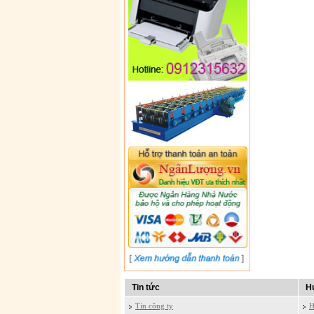
Tin tức
H
Tin công ty
H