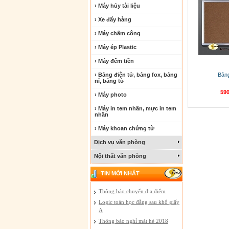
› Máy hủy tài liệu
› Xe đẩy hàng
› Máy chấm công
› Máy ép Plastic
› Máy đếm tiền
› Bảng điện tử, bảng fox, bảng
Bảng
nỉ, bảng từ
59
› Máy photo
› Máy in tem nhãn, mực in tem
nhãn
› Máy khoan chứng từ
Dịch vụ văn phòng
Nội thất văn phòng
TIN MỚI NHẤT
Thông báo chuyển địa điểm
Logic toán học đằng sau khổ giấy
A
Thông báo nghỉ mát hè 2018