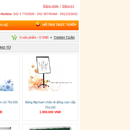
Đăng nhập
|
Đăng ký
Hotline
: 042 3 7763928 - 042 39745468 - 0912315632
ÊN HỆ
0 sản phẩm
-
0 VNĐ
»
THANH TOÁN
ẢNG TỪ
ân rút 70x100
Bảng flipchart chân di động cao cấp
70x100
NĐ
1.900.000 VNĐ